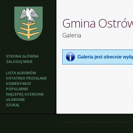
Gmina Ostró
Galeria
STRONA GŁÓWNA
Galeria jest obecnie wy
ZALOGUJ MNIE
LISTA ALBUMÓW
OSTATNIO PRZESŁANE
KOMENTARZE
POPULARNE
NAJLEPIEJ OCENIONE
ULUBIONE
SZUKAJ
Powered by
Coppermine Photo Gallery
&
Zaffatasa
them