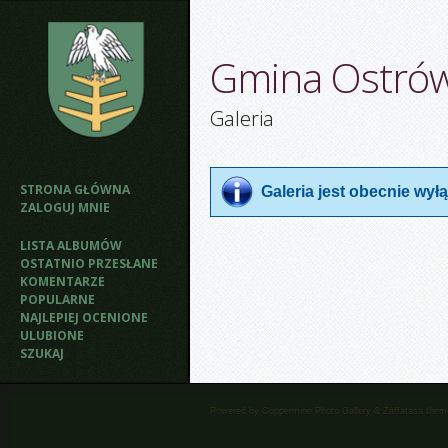
Gmina Ostró
Galeria
STRONA GŁÓWNA
Galeria jest obecnie wy
ZALOGUJ MNIE
LISTA ALBUMÓW
OSTATNIO PRZESŁANE
KOMENTARZE
POPULARNE
NAJLEPIEJ OCENIONE
ULUBIONE
SZUKAJ
Powered by
Coppermine Photo Gallery
&
Zaffatasa
them