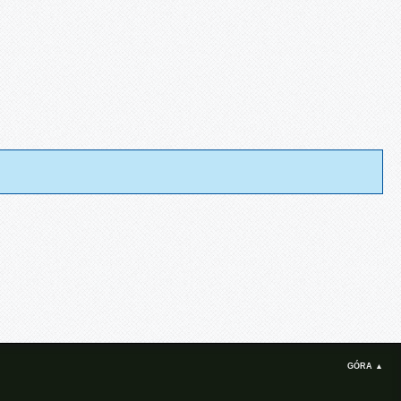
GÓRA ▲