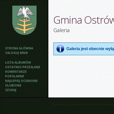
Gmina Ostró
Galeria
STRONA GŁÓWNA
Galeria jest obecnie wy
ZALOGUJ MNIE
LISTA ALBUMÓW
OSTATNIO PRZESŁANE
KOMENTARZE
POPULARNE
NAJLEPIEJ OCENIONE
ULUBIONE
SZUKAJ
Powered by
Coppermine Photo Gallery
&
Zaffatasa
them