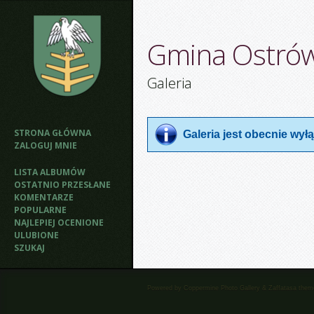
Gmina Ostró
Galeria
STRONA GŁÓWNA
Galeria jest obecnie wy
ZALOGUJ MNIE
LISTA ALBUMÓW
OSTATNIO PRZESŁANE
KOMENTARZE
POPULARNE
NAJLEPIEJ OCENIONE
ULUBIONE
SZUKAJ
Powered by
Coppermine Photo Gallery
&
Zaffatasa
them