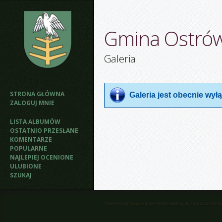
Gmina Ostró
Galeria
STRONA GŁÓWNA
Galeria jest obecnie wy
ZALOGUJ MNIE
LISTA ALBUMÓW
OSTATNIO PRZESŁANE
KOMENTARZE
POPULARNE
NAJLEPIEJ OCENIONE
ULUBIONE
SZUKAJ
Powered by
Coppermine Photo Gallery
&
Zaffatasa
them